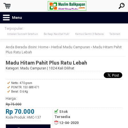
Menu
Terpopuler:
Amalan Sunnah Setahun
Berbagi Nasihat Yuk!
Kamus Santri 3 Bahasa
Talbinah
Anda Berada disini:
Home
›
Herbal
Madu Campuran
›
Madu Hitam Pahit
Plus Ratu Lebah
Madu Hitam Pahit Plus Ratu Lebah
Kategori:
Madu Campuran
| 1024 Kali Dilihat
Netto : 470 gram
POM TR. 153 688 471
Berat : 0.6 Kg
Harga:
Rp 75.000
Rp 70.000
Stok
Tersedia
Kode Produk: HMC-137
12-04-2020