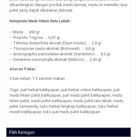
dibandingkan dengan produk madu lainnya, madu ini memiliki rasa
pahit yang dapat dikatakan dahsyat.
Komposisi Madu Hitam Ratu Lebah :
– Madu …..450 gr
– Propolis Trigona …..0,47 gr
– Tithonia diversifolia eksrak (Daun Insulin) …..2,8 gr
– Tinosporae caulis ekstrak (Brotowali) …..4,8 gr
– Andrographis paniculatae ekstrak (Sambiloto) …..9,5 gr
– Swietenia macrophylla ekstrak (Mahoni) …..2,43 gr
Aturan Pakai :
3 kali sehari, 1-2 sendok makan
Tags:
jual herbal balikpapan
,
jual herbal online balikpapan
,
jual
madu hitam pahit balikpapan
,
jual madu pahit balikpapan
,
madu
hitam pahit
,
madu pahit balikpapan
,
madu pahit ratu lebah
,
madu
pahit samarinda
,
toko herbal lengkap balikpapan
,
toko herbal
murah balikpapan
,
toko jual madu pahit balikpapan
Pilih Kategori