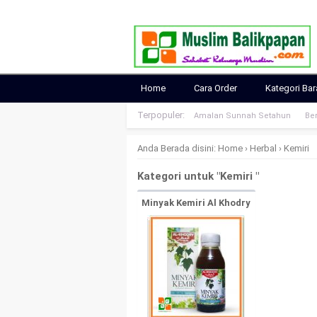
Home
Cara Order
Kategori Ba
Terpopuler:
Amalan Sunnah Setahun
Ber
Anda Berada disini:
Home
›
Herbal
›
Kemiri
Kategori untuk "Kemiri "
Minyak Kemiri Al Khodry