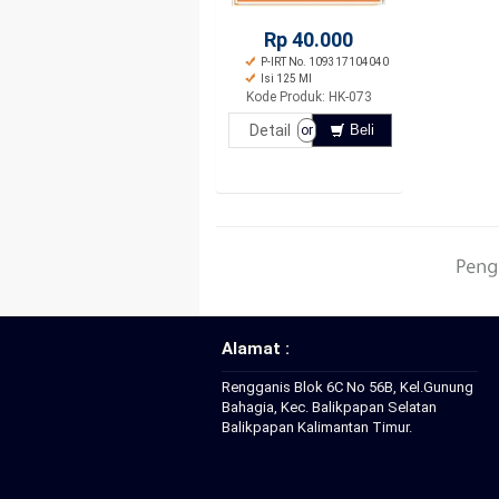
Rp 40.000
P-IRT No. 109317104040
Isi 125 Ml
Kode Produk: HK-073
Detail
Beli
or
Alamat :
Rengganis Blok 6C No 56B, Kel.Gunung
Bahagia, Kec. Balikpapan Selatan
Balikpapan Kalimantan Timur.