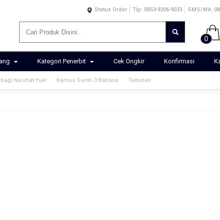
Status Order
Tlp: 0853-9206-9033
SMS/WA: 085
0
rang
Kategori Penerbit
Cek Ongkir
Konfirmasi
K
bagi Nasihat Yuk!
Kamus Santri 3 Bahasa
Talbinah