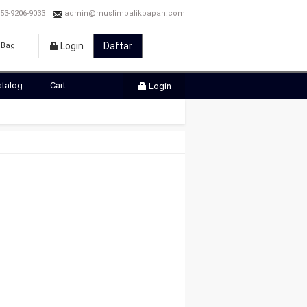
3-9206-9033
admin@muslimbalikpapan.com
Login
Daftar
Bag
atalog
Cart
Login