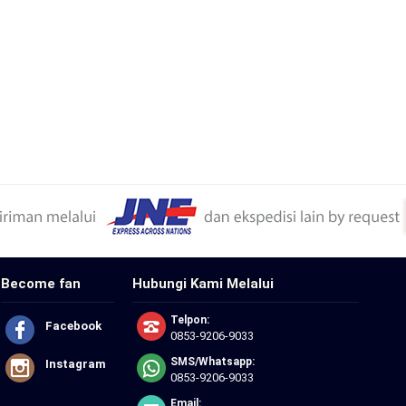
Become fan
Hubungi Kami Melalui
Telpon:
Facebook
0853-9206-9033
SMS/Whatsapp:
Instagram
0853-9206-9033
Email: