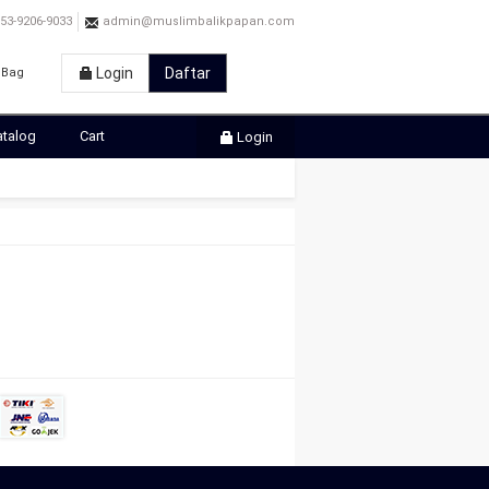
3-9206-9033
admin@muslimbalikpapan.com
Login
Daftar
Bag
atalog
Cart
Login