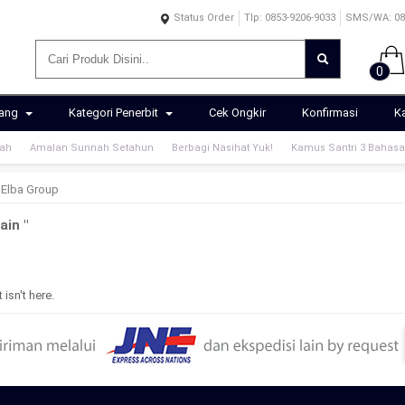
Status Order
Tlp: 0853-9206-9033
SMS/WA: 085
0
rang
Kategori Penerbit
Cek Ongkir
Konfirmasi
K
mah
Amalan Sunnah Setahun
Berbagi Nasihat Yuk!
Kamus Santri 3 Bahasa
Elba Group
ain "
isn't here.