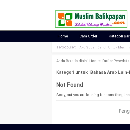
Home
Cara Order
Kategori Ba
Terpopuler:
Aku Sudah Baligh Untuk Musli
Anda Berada disini:
Home
›
Daftar Penerbit
›
Kategori untuk "Bahasa Arab Lain-l
Not Found
Sorry, but you are looking for something that 