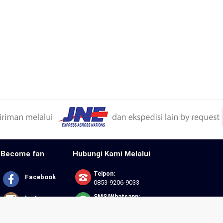
Become fan
Hubungi Kami Melalui
Telpon:
Facebook
0853-9206-9033
SMS/Whatsapp:
Instagram
0853-9206-9033
Email: