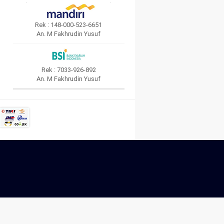
Rek : 148-000-523-6651
An. M Fakhrudin Yusuf
Rek : 7033-926-892
An. M Fakhrudin Yusuf