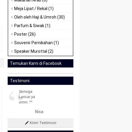
Makanan Arab
(6)
Meja Lipat / Rekal
(1)
Oleh oleh Haji & Umroh
(30)
Parfum & Siwak
(1)
Poster
(26)
Souvenir Pernikahan
(1)
Speaker Murottal
(2)
Temukan Kami di Facebook
“
Testimoni
Semoga
Lancar ya
umm..^^
Nisa
Kirim Testimoni