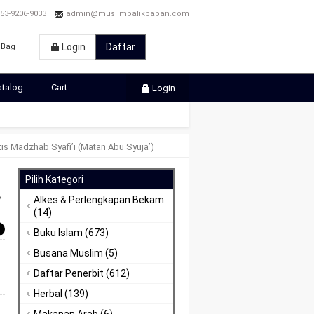
3-9206-9033
admin@muslimbalikpapan.com
Login
Daftar
Bag
atalog
Cart
Login
ktis Madzhab Syafi’i (Matan Abu Syuja’)
Pilih Kategori
7
Alkes & Perlengkapan Bekam
(14)
Buku Islam
(673)
Busana Muslim
(5)
Daftar Penerbit
(612)
Herbal
(139)