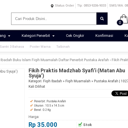
Status Order
Tlp: 0853-9206-9033
SMS/WA: 085
0
rang
Kategori Penerbit
Cek Ongkir
Konfirmasi
K
antri 3 Bahasa
Poster Warna
Talbinah
h Ibadah
Buku Islam
Fiqih Muamalah
Daftar Penerbit
Pustaka Arafah
›
Fikih Pra
Fikih Praktis Madzhab Syafi’i (Matan Abu
Syuja’)
Kategori:
Fiqih Ibadah
»
Fiqih Muamalah
»
Pustaka Arafah
| 102
Kali Dilihat
Penerbit : Pustaka Arafah
Ukuran : 10.5 x 14.5 cm
Berat : 0.2 Kg
Harga:
Rp 35.000
Stok