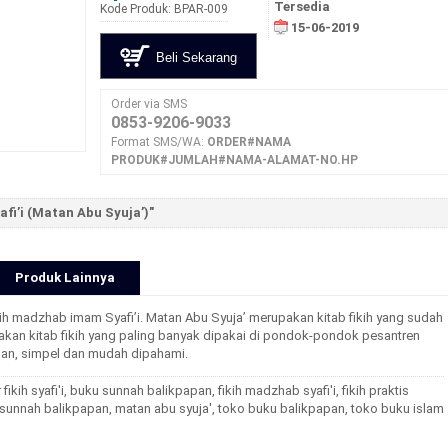
Tersedia
Kode Produk: BPAR-009
15-06-2019
Beli Sekarang
Order via SMS
0853-9206-9033
Format SMS/WA:
ORDER#NAMA
PRODUK#JUMLAH#NAMA-ALAMAT-NO.HP
fi’i (Matan Abu Syuja’)"
Produk Lainnya
ikih madzhab imam Syafi’i. Matan Abu Syuja’ merupakan kitab fikih yang sudah
akan kitab fikih yang paling banyak dipakai di pondok-pondok pesantren
gan, simpel dan mudah dipahami.
 fikih syafi'i
,
buku sunnah balikpapan
,
fikih madzhab syafi'i
,
fikih praktis
 sunnah balikpapan
,
matan abu syuja'
,
toko buku balikpapan
,
toko buku islam