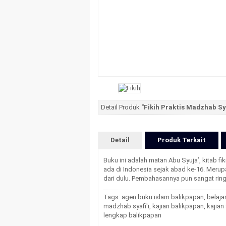
Detail Produk
"Fikih Praktis Madzhab Sya
Detail
Produk Terkait
Buku ini adalah matan Abu Syuja’, kitab f
ada di Indonesia sejak abad ke-16. Merup
dari dulu. Pembahasannya pun sangat rin
Tags:
agen buku islam balikpapan
,
belajar
madzhab syafi'i
,
kajian balikpapan
,
kajian
lengkap balikpapan