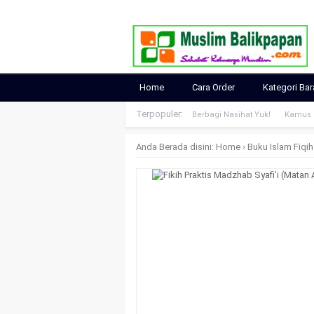
Home
Cara Order
Kategori Ba
Terpopuler:
Berbagi Nasihat Yuk!
Kamus S
Anda Berada disini:
Home
›
Buku Islam
Fiqi