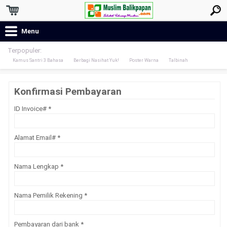
Menu
Terpopuler:
Kamus Santri 3 Bahasa
Berbagi Nasihat Yuk!
Poster Warna
Talbinah
Konfirmasi Pembayaran
ID Invoice#
*
Alamat Email#
*
Nama Lengkap
*
Nama Pemilik Rekening
*
Pembayaran dari bank
*